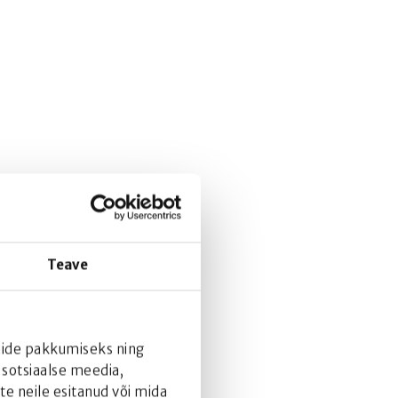
Teave
onide pakkumiseks ning
 sotsiaalse meedia,
e neile esitanud või mida