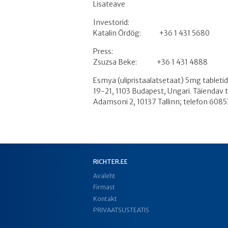
Lisateave
Investorid:
Katalin Ördög: +36 1 431 5680
Press:
Zsuzsa Beke: +36 1 431 4888
Esmya (ulipristaalatsetaat) 5mg tabletid
19-21, 1103 Budapest, Ungari. Täiendav 
Adamsoni 2, 10137 Tallinn; telefon 608
RICHTER.EE
Avaleht
Firmast
Kontakt
PRIVAATSUSTEATIS