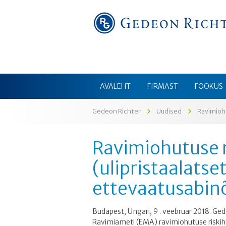
AVALEHT
FIRMAST
FOOKUS
Gedeon Richter
Uudised
Ravimiohutuse 
(ulipristaalats
ettevaatusabin
Budapest, Ungari, 9 . veebruar 2018. Ged
Ravimiameti (EMA) ravimiohutuse riskih