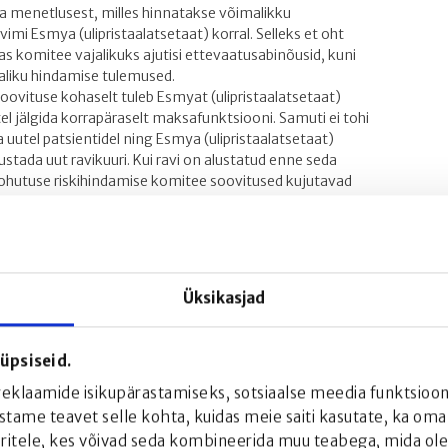
a menetlusest, milles hinnatakse võimalikku
imi Esmya (ulipristaalatsetaat) korral. Selleks et oht
das komitee vajalikuks ajutisi ettevaatusabinõusid, kuni
liku hindamise tulemused.
ovituse kohaselt tuleb Esmyat (ulipristaalatsetaat)
el jälgida korrapäraselt maksafunktsiooni. Samuti ei tohi
 uutel patsientidel ning Esmya (ulipristaalatsetaat)
alustada uut ravikuuri. Kui ravi on alustatud enne seda
imiohutuse riskihindamise komitee soovitused kujutavad
n kaitsta patsientide tervist. Lõplik otsus oleneb Esmya
 järeldustest. Hindamismenetlus algatati 2017. aasta
nne 2018. aasta mai lõppu.
avimiohutuse riskihindamise komiteega koostööd ja
ille alusel komitee saab teha õiglase hinnangu.
Üksikasjad
aoks väga oluline. Gedeon Richteri hinnangul näitavad
ristaalatsetaat) kasulikkuse ja riski tasakaal on
 selle nimel, et see ainulaadne ravim oleks
üpsiseid.
 kättesaadav ka edaspidi.
 reklaamide isikupärastamiseks, sotsiaalse meedia funktsio
mete kohaselt on Esmyat (ulipristaalatsetaat) seni
astame teavet selle kohta, kuidas meie saiti kasutate, ka oma
petatud kliinilistes uuringutes on ulipristaalatsetaati
eritele, kes võivad seda kombineerida muu teabega, mida olet