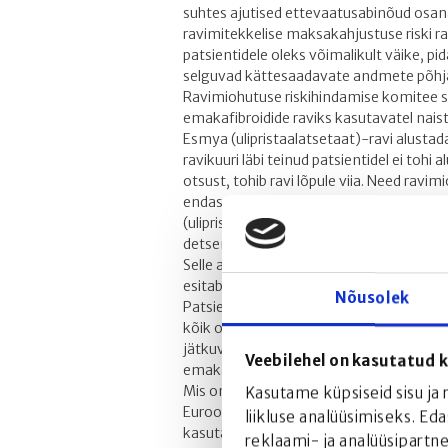
suhtes ajutised ettevaatusabinõud osan
ravimitekkelise maksakahjustuse riski rav
patsientidele oleks võimalikult väike, pi
selguvad kättesaadavate andmete põhja
Ravimiohutuse riskihindamise komitee so
emakafibroidide raviks kasutavatel naist
Esmya (ulipristaalatsetaat)-ravi alustada
ravikuuri läbi teinud patsientidel ei tohi 
otsust, tohib ravi lõpule viia. Need rav
endast ajutisi meetmeid, mille eesmärk o
(ulipristaalatsetaat) hindamismenetluse
detsembris ja lõpetatakse eeldatavalt e
Selle aja jooksul teeb Gedeon Richter r
esitab aegsasti kõik nõutavad andmed, m
Nõusolek
Patsientide ohutus on Gedeon Richteri j
kõik olemasolevad andmed, et Esmya (ulip
jätkuvalt soodne, ning ettevõte tegutseb
Veebilehel on kasutatud k
emakafibroididega naistele ravivalikuna
Mis on Esmya (ulipristaalatsetaat)?
Kasutame küpsiseid sisu ja
Euroopa-põhiste turustamisjärgsete and
liikluse analüüsimiseks. Ed
kasutanud enam kui 700 000 patsienti. Lõ
reklaami- ja analüüsipartn