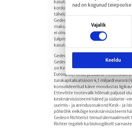
kasutanud enam kui 7100 patsienti ning 
nad on kogunud teiepoolse
korduvannuseid. Ulipristaalatsetaadi a
täheldatud.
Nõusoleku
Gedeon Richter on ravimiohutuse riskihi
Vajalik
valik
maksatoksilisuse juhtumite kohta Esmyat 
ei olnud komiteel võimalik kinnitada n
(ulipristaalatsetaat), kuna ilmnesid tea
kasutamine, viirusinfektsioonid ja võim
Gedeon Richterist lähemalt
Keeldu
Gedeon Richter Plc. (www.richter.hu) pe
on Kesk- ja Ida-Euroopa juhtivaid ravi
Euroopas, Hiinas ja Ladina-Ameerikas. 20
turukapitalisatsioon 4,1 miljardi euroni (
konsolideeritud käive moodustas ligikaudu 
Ettevõtte tootevalik hõlmab paljusid olul
kesknärvisüsteemi häired ja südame-ve
uurimis- ja arendusosakond Kesk- ja I
põhirõhk eelkõige kesknärvisüsteemi hä
Gedeon Richterist teinud ülemaailmselt 
Richter tegeleb ka bioloogiliselt sarnast