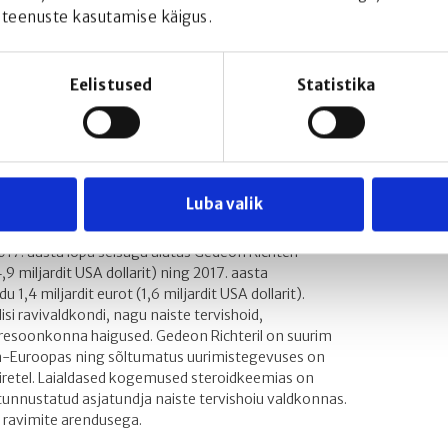
1972 patsienti on saanud ulipristaalatsetaadi
 teenuste kasutamise käigus.
rendusprogrammis maksatoksilisuse nähtusid ei
ndamise komiteele esitanud põhjaliku analüüsi kõikide
Eelistused
Statistika
(ulipristaalatsetaat) kasutanud naistel. Analüüsi põhjal
ende juhtumite põhjuslikku seost Esmyaga
tavad segavad faktorid, näiteks muude ravimite
alikud primaarsed maksahaigused mõnel patsiendil.
Luba valik
akorteriga Ungari pealinnas Budapestis
miettevõtteid, mis laiendab oma tegevushaaret ka Lääne-
17. aasta lõpu seisuga ulatus Gedeon Richteri
4,9 miljardit USA dollarit) ning 2017. aasta
1,4 miljardit eurot (1,6 miljardit USA dollarit).
isi ravivaldkondi, nagu naiste tervishoid,
resoonkonna haigused. Gedeon Richteril on suurim
da-Euroopas ning sõltumatus uurimistegevuses on
iretel. Laialdased kogemused steroidkeemias on
tunnustatud asjatundja naiste tervishoiu valdkonnas.
e ravimite arendusega.