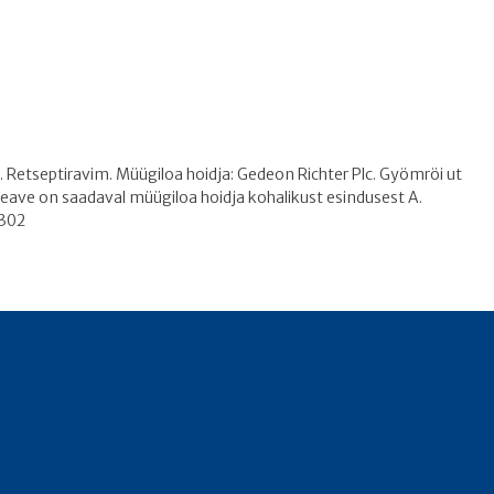
. Retseptiravim. Müügiloa hoidja: Gedeon Richter Plc. Gyömröi ut
teave on saadaval müügiloa hoidja kohalikust esindusest A.
5302