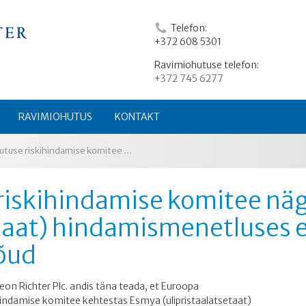
Telefon:
+372 608 5301
Ravimiohutuse telefon:
+372 745 6277
RAVIMIOHUTUS
KONTAKT
Ravimiohutuse riskihindamise komitee nägi Esmya (ulipristaalatsetaat) hindamismenetluses ette ajutised ettevaatusabinõud
riskihindamise komitee nä
etaat) hindamismenetluses e
õud
eon Richter Plc. andis täna teada, et Euroopa
indamise komitee kehtestas Esmya (ulipristaalatsetaat)