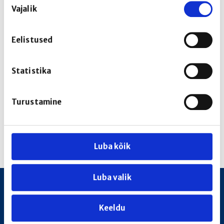
RAVIMIOHUTUS
Vajalik
valik
KONTAKT
Eelistused
Statistika
Ungaris asuva peakontoriga Gedeon Richter on
uuendusmeelne spetsialiseerunud farmaatsiakontsern.
Turustamine
Ettevõtte tegevus on vertikaalselt integreeritud ning
hõlmab ravimite tootmist, teadus- ja arendustegevust,
müüki ja turundust.
Luba kõik
Luba valik
RICHTER.EE
Avaleht
Keeldu
Firmast
Kontakt