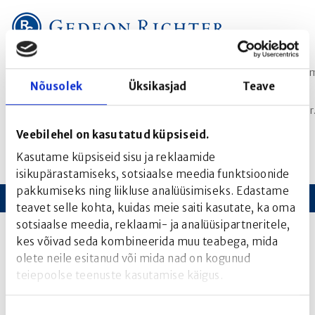
Telefon:
Email:
+372 608 5301
richter.ee@gedeonrichter.co
Nõusolek
Üksikasjad
Teave
Ravimiohutuse telefon:
Ravimiohutuse Email:
+372 745 6277
ravimiohutus@gedeonrichte
Veebilehel on kasutatud küpsiseid.
Kasutame küpsiseid sisu ja reklaamide
isikupärastamiseks, sotsiaalse meedia funktsioonide
pakkumiseks ning liikluse analüüsimiseks. Edastame
teavet selle kohta, kuidas meie saiti kasutate, ka oma
AVALEHT
sotsiaalse meedia, reklaami- ja analüüsipartneritele,
Strateegia
kes võivad seda kombineerida muu teabega, mida
FIRMAST
olete neile esitanud või mida nad on kogunud
teiepoolse teenuste kasutamise käigus.
FOOKUS
Nõusoleku